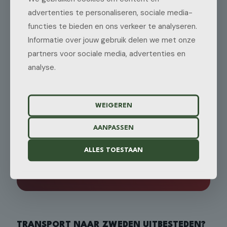
advertenties te personaliseren, sociale media-
BESTEMMINGEN IN
functies te bieden en ons verkeer te analyseren.
ZWEDEN
Informatie over jouw gebruik delen we met onze
Wij rijden naar de belangrijkste regio’s en
partners voor sociale media, advertenties en
steden in Zweden, zoals:
analyse.
STOCKHOLM
GÖTEBORG
MALMÖ
WEIGEREN
UPPSALA
LUND
AANPASSEN
Daarnaast verzorgen wij transport naar
andere steden en havens verspreid door het
ALLES TOESTAAN
land.
TRANSPORT NAAR ZWEDEN UITBESTEDEN?