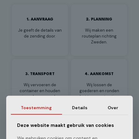
1. AANVRAAG
2. PLANNING
Je geeft de details van
Wij maken een
de zending door.
routeplan richting
Zweden.
3. TRANSPORT
4. AANKOMST
Wij vervoeren de
Wij lossen de
container en houden
goederen en ronden
je onderweg op de
het transport netjes
hoogte.
af.
Toestemming
Details
Over
Deze website maakt gebruik van cookies
We gebruiken cookies om content en