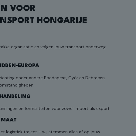
EN VOOR
NSPORT HONGARIJE
rakke organisatie en volgen jouw transport onderweg
IDDEN-EUROPA
n richting onder andere Boedapest, Győr en Debrecen,
somstandigheden.
HANDELING
unningen en formaliteiten voor zowel import als export.
P MAAT
t logistiek traject – wij stemmen alles af op jouw