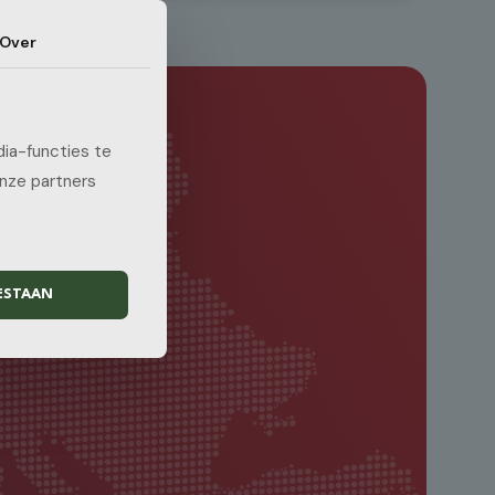
Over
ia-functies te
onze partners
ESTAAN