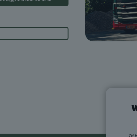
nfo@ggrietveldenzonen.nl
W
Of 