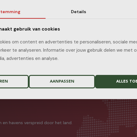
stemming
Details
aakt gebruik van cookies
kies om content en advertenties te personaliseren, sociale med
rkeer te analyseren. Informatie over jouw gebruik delen we met 
 IN HONGARIJE
ia, advertenties en analyse.
elangrijkste steden en industriegebieden in Hongarije, waaronder:
REN
AANPASSEN
ALLES TO
n en havens verspreid door het land.